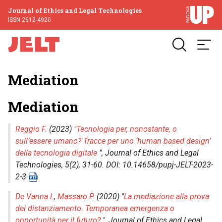
Journal of Ethics and Legal Technologies
ISSN 2612-4920
Mediation
Mediation
Reggio F.
(2023) "
Tecnologia per, nonostante, o
sull’essere umano? Tracce per uno ‘human based design’
della tecnologia digitale
",
Journal of Ethics and Legal
Technologies
, 5(2), 31-60. DOI: 10.14658/pupj-JELT-2023-
2-3
De Vanna I.
,
Massaro P.
(2020) "
La mediazione alla prova
del distanziamento. Temporanea emergenza o
opportunità per il futuro?
",
Journal of Ethics and Legal