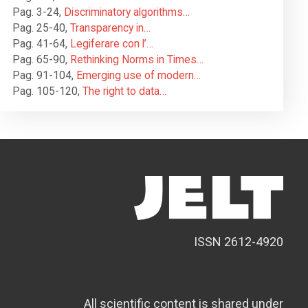
Pag. 3-24
,
Discriminatory algorithms…
Pag. 25-40
,
Transparency in…
Pag. 41-64
,
Legiferare con l’…
Pag. 65-90
,
Rethinking Norms in Times…
Pag. 91-104
,
Emerging use of modern…
Pag. 105-120
,
The right to data…
ISSN 2612-4920
All scientific content is shared under