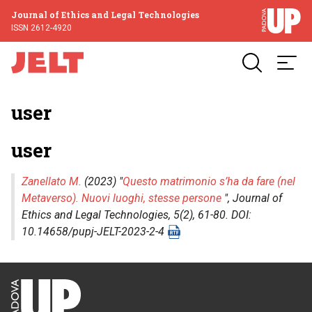
Journal of Ethics and Legal Technologies
ISSN 2612-4920
user
user
Zanellato M.
(2023) "
Questo matrimonio s’ha da fare (nel
Metaverso). Nuovi luoghi, stesse persone
",
Journal of
Ethics and Legal Technologies
, 5(2), 61-80. DOI:
10.14658/pupj-JELT-2023-2-4