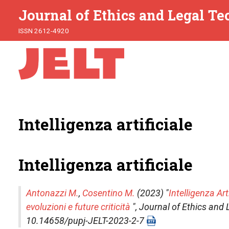
Journal of Ethics and Legal T
ISSN 2612-4920
Intelligenza artificiale
Intelligenza artificiale
Antonazzi M.
,
Cosentino M.
(2023) "
Intelligenza Arti
evoluzioni e future criticità
",
Journal of Ethics and 
10.14658/pupj-JELT-2023-2-7