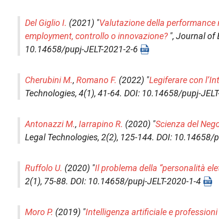
Del Giglio I.
(2021) "
Valutazione della performance m
employment, controllo o innovazione?
",
Journal of 
10.14658/pupj-JELT-2021-2-6
Cherubini M.
,
Romano F.
(2022) "
Legiferare con l’Int
Technologies
, 4(1), 41-64. DOI: 10.14658/pupj-JEL
Antonazzi M.
,
Iarrapino R.
(2020) "
Scienza del Negoz
Legal Technologies
, 2(2), 125-144. DOI: 10.14658/
Ruffolo U.
(2020) "
Il problema della “personalità ele
2(1), 75-88. DOI: 10.14658/pupj-JELT-2020-1-4
Moro P.
(2019) "
Intelligenza artificiale e profession